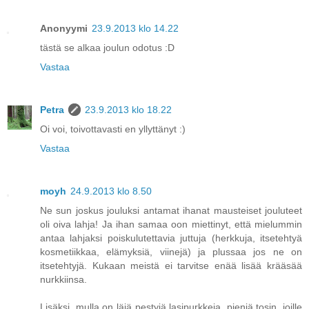
Anonyymi
23.9.2013 klo 14.22
tästä se alkaa joulun odotus :D
Vastaa
Petra
23.9.2013 klo 18.22
Oi voi, toivottavasti en yllyttänyt :)
Vastaa
moyh
24.9.2013 klo 8.50
Ne sun joskus jouluksi antamat ihanat mausteiset jouluteet
oli oiva lahja! Ja ihan samaa oon miettinyt, että mielummin
antaa lahjaksi poiskulutettavia juttuja (herkkuja, itsetehtyä
kosmetiikkaa, elämyksiä, viinejä) ja plussaa jos ne on
itsetehtyjä. Kukaan meistä ei tarvitse enää lisää krääsää
nurkkiinsa.
Lisäksi, mulla on läjä pestyjä lasipurkkeja, pieniä tosin, joille