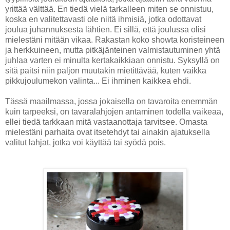
yrittää välttää. En tiedä vielä tarkalleen miten se onnistuu,
koska en valitettavasti ole niitä ihmisiä, jotka odottavat
joulua juhannuksesta lähtien. Ei sillä, että joulussa olisi
mielestäni mitään vikaa. Rakastan koko showta koristeineen
ja herkkuineen, mutta pitkäjänteinen valmistautuminen yhtä
juhlaa varten ei minulta kertakaikkiaan onnistu. Syksyllä on
sitä paitsi niin paljon muutakin mietittävää, kuten vaikka
pikkujoulumekon valinta... Ei ihminen kaikkea ehdi.
Tässä maailmassa, jossa jokaisella on tavaroita enemmän
kuin tarpeeksi, on tavaralahjojen antaminen todella vaikeaa,
ellei tiedä tarkkaan mitä vastaanottaja tarvitsee. Omasta
mielestäni parhaita ovat itsetehdyt tai ainakin ajatuksella
valitut lahjat, jotka voi käyttää tai syödä pois.