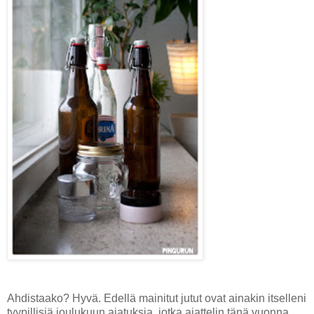
Ahdistaako? Hyvä. Edellä mainitut jutut ovat ainakin itselleni
tyypillisiä joulukuun ajatuksia, jotka ajattelin tänä vuonna