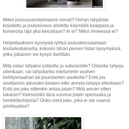
Miten joulusuunnitelmanne voivat? Onhan lahjalista
kirjoitettu ja joulusiivous aloitettu käymällä kaappeja ja
komeroita läpi yksi kerrallaan? Ai ei? Miksi ihmeessä ei?
Helpottaakseni kynnystä ryhtyä joulustressaamaan
tositarkoituksella, kokosin tähän pienen listan kysymyksiä,
jotka jokainen voi kysyä itseltään.
Mitä ostan lahjaksi ystäville ja sukulaisille? Ostanko lahjoja
ollenkaan, vai lahjoitanko mielummin vuohen
kehitysmaahan tai puuntaimen aavikolle? Entä jos
sovittaisiin aikuisten kesken ettei anneta lahjoja ollenkaan?
Entä jos joku sittenkin antaa jotain? Mitä annan sitten
takaisin? Keksisinkö tänä vuonna jotain spesiaalia ja
henkilökohtaista? Onko vielä joku, joka ei ole saanut
pörrösukkia?