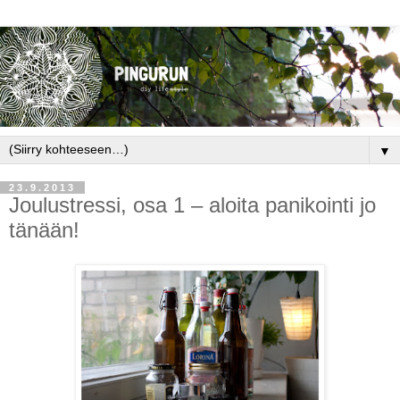
▼
23.9.2013
Joulustressi, osa 1 – aloita panikointi jo
tänään!