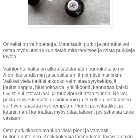
Onneksi on vaihtoehtoja. Materiaalit, purkit ja purnukat voi
ostaa myös uusina kun tietää mitä tarvitsee ja mistä purkkeja
löytää.
Vaihtoehto kaksi on alkaa säästämään purnukoita jo nyt.
Aion itse tehdä niin ja suosittelen lämpimästi muillekin.
Vaikkei vielä tietäisi aikooko valmistaa sytykekäpyjä,
joulusinappia, hiushoitoa vai yrttilikööriä, kannattaa kaikki
tiiviisti suljettavat lasi- ja muovipurkit ottaa talteen. Ne voi
pestä kevyesti, mutta desinfioinnin ja etikettien irrottamisen
voi hyvin säästää myöhempään. Pienet pahvilaatikot ja
kauniit narut kannattaa myös ottaa talteen, jos sellaisia tulee
vastaan.
Oma purkkikokoelmani on vielä pieni ja vahvasti
pullopainotteinen. Keskikokoisia lasipurkkeja täytyy ainakin