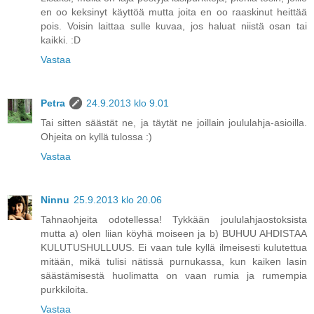
en oo keksinyt käyttöä mutta joita en oo raaskinut heittää
pois. Voisin laittaa sulle kuvaa, jos haluat niistä osan tai
kaikki. :D
Vastaa
Petra
24.9.2013 klo 9.01
Tai sitten säästät ne, ja täytät ne joillain joululahja-asioilla.
Ohjeita on kyllä tulossa :)
Vastaa
Ninnu
25.9.2013 klo 20.06
Tahnaohjeita odotellessa! Tykkään joululahjaostoksista
mutta a) olen liian köyhä moiseen ja b) BUHUU AHDISTAA
KULUTUSHULLUUS. Ei vaan tule kyllä ilmeisesti kulutettua
mitään, mikä tulisi nätissä purnukassa, kun kaiken lasin
säästämisestä huolimatta on vaan rumia ja rumempia
purkkiloita.
Vastaa