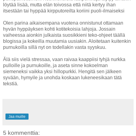
löytää lisää, mutta elän toivossa että niitä kertyy ihan
itsestään tai hyppää kirpputoreilta koriini puoli-ilmaiseksi
Olen parina aikaisempana vuotena onnistunut ottamaan
hyvän hyppäyksen kohti kotitekoisia lahjoja. Jossain
vaiheessa aionkin julkaista suosikkieni teko-ohjeet täällä
blogissa ja kokeilla muutamia uusiakin. Aloitetaan kuitenkin
purnukoilla sillä nyt on todellakin vasta syyskuu.
Älä siis vielä stressaa, vaan raivaa kaappiisi tyhjä nurkka
pulloille ja purnukoille, ja aseta sinne kokoelman
siemeneksi vaikka yksi hillopurkki. Hengitä sen jälkeen
syvään, hymyile ja unohda koskaan lukeneesikaan tätä
tekstiä.
Jaa muille
5 kommenttia: