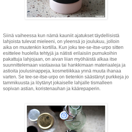
Siinä vaiheessa kun nämä kauniit ajatukset täydellisistä
lahjoista tulevat mieleeni, on yleensä jo joulukuu, jolloin
aika on muutenkin kortilla. Kun joku tee-se-itse-urpo sitten
esittelee huolella tehtyjä ja nätisti erilaisiin purnukoihin
pakattuja lahjojaan, on aivan liian myöhäistä alkaa itse
suunnittelemaan vastaavaa tai hankkimaan materiaaleja ja
astioita joulusinappeja, kosmetiikkaa ynnä muuta ihanaa
varten. Se tee-se-itse-urpo on tietenkin säästänyt purkkeja jo
tammikuusta ja löytänyt jokaiselle lahjalle tismalleen
sopivan astian, koristenauhan ja käärepaperin.