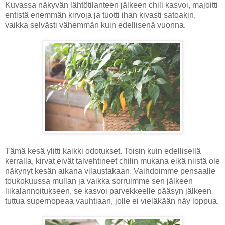
Kuvassa näkyvän lähtötilanteen jälkeen chili kasvoi, majoitti
entistä enemmän kirvoja ja tuotti ihan kivasti satoakin,
vaikka selvästi vähemmän kuin edellisenä vuonna.
Tämä kesä ylitti kaikki odotukset. Toisin kuin edellisellä
kerralla, kirvat eivät talvehtineet chilin mukana eikä niistä ole
näkynyt kesän aikana vilaustakaan. Vaihdoimme pensaalle
toukokuussa mullan ja vaikka sorruimme sen jälkeen
liikalannoitukseen, se kasvoi parvekkeelle pääsyn jälkeen
tuttua supernopeaa vauhtiaan, jolle ei vieläkään näy loppua.