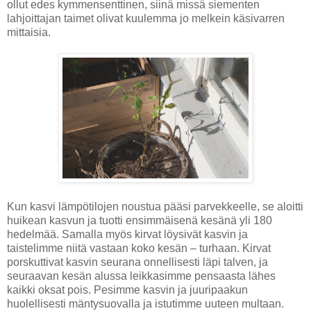
ollut edes kymmensenttinen, siinä missä siementen
lahjoittajan taimet olivat kuulemma jo melkein käsivarren
mittaisia.
Kun kasvi lämpötilojen noustua pääsi parvekkeelle, se aloitti
huikean kasvun ja tuotti ensimmäisenä kesänä yli 180
hedelmää. Samalla myös kirvat löysivät kasvin ja
taistelimme niitä vastaan koko kesän – turhaan. Kirvat
porskuttivat kasvin seurana onnellisesti läpi talven, ja
seuraavan kesän alussa leikkasimme pensaasta lähes
kaikki oksat pois. Pesimme kasvin ja juuripaakun
huolellisesti mäntysuovalla ja istutimme uuteen multaan.