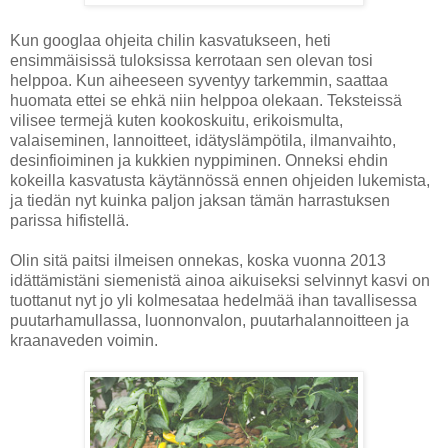
Kun googlaa ohjeita chilin kasvatukseen, heti
ensimmäisissä tuloksissa kerrotaan sen olevan tosi
helppoa. Kun aiheeseen syventyy tarkemmin, saattaa
huomata ettei se ehkä niin helppoa olekaan. Teksteissä
vilisee termejä kuten kookoskuitu, erikoismulta,
valaiseminen, lannoitteet, idätyslämpötila, ilmanvaihto,
desinfioiminen ja kukkien nyppiminen. Onneksi ehdin
kokeilla kasvatusta käytännössä ennen ohjeiden lukemista,
ja tiedän nyt kuinka paljon jaksan tämän harrastuksen
parissa hifistellä.
Olin sitä paitsi ilmeisen onnekas, koska vuonna 2013
idättämistäni siemenistä ainoa aikuiseksi selvinnyt kasvi on
tuottanut nyt jo yli kolmesataa hedelmää ihan tavallisessa
puutarhamullassa, luonnonvalon, puutarhalannoitteen ja
kraanaveden voimin.