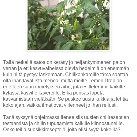
Tällä hetkellä satoa on kerätty jo neljänkymmenen palon
verran ja eri kasvuvaiheissa olevia hedelmiä on enemmän
kuin niitä pystyy laskemaan. Chilikonkareille tämä saattaa
olla ihan tavallista menoa, mutta meille Lemon Drop on
edelleen suuri ihmetyksen aihe, jota esittelemme kaikille
kylässä käyville kavereille. Eikä pensas lopeta
kasvamistaan vieläkään. Se puskee uusia kukkia ja lehtiä
koko ajan, vaikka ilmat ovat viilenneet jo ihan reilusti.
Tänä syksynä ohjelmassa lienee siis uusien chilireseptien
testaamista ja chilin tuputtamista kaikille kiinnostuneille.
Onko teillä suosikkireseptejä, joita olisi syytä kokeilla?